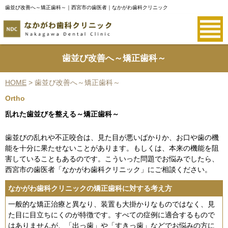
歯並び改善へ～矯正歯科～｜西宮市の歯医者｜なかがわ歯科クリニック
歯並び改善へ～矯正歯科～
HOME
>
歯並び改善へ～矯正歯科～
Ortho
乱れた歯並びを整える～矯正歯科～
歯並び
の乱れや
不正咬合
は、見た目が悪いばかりか、お口や歯の機
能を十分に果たせないことがあります。もしくは、本来の機能を阻
害していることもあるのです。こういった問題でお悩みでしたら、
西宮市の歯医者「なかがわ歯科クリニック」にご相談ください。
なかがわ歯科クリニックの矯正歯科に対する考え方
一般的な
矯正治療
と異なり、装置も大掛かりなものではなく、見
た目に目立ちにくのが特徴です。すべての症例に適合するもので
はありませんが、「出っ歯」や「すきっ歯」などでお悩みの方に